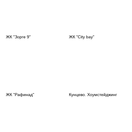
ЖК "Зорге 9"
ЖК "City bay"
ЖК "Рафинад"
Кунцево. Хоумстейджинг